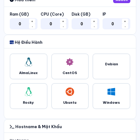
Ram (GB)
CPU (Core)
Disk (GB)
IP
+
+
+
+
-
-
-
-
Hệ Điều Hành
Debian
AlmaLinux
CentOS
Rocky
Ubuntu
Windows
Hostname & Mật Khẩu