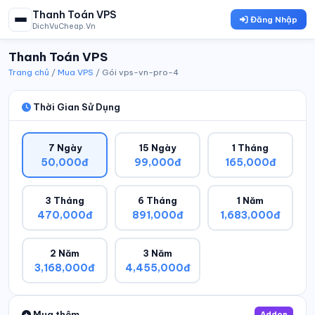
Thanh Toán VPS
Đăng Nhập
DichVuCheap.Vn
Thanh Toán VPS
Trang chủ
/
Mua VPS
/ Gói vps-vn-pro-4
Thời Gian Sử Dụng
7 Ngày
15 Ngày
1 Tháng
50,000đ
99,000đ
165,000đ
3 Tháng
6 Tháng
1 Năm
470,000đ
891,000đ
1,683,000đ
2 Năm
3 Năm
3,168,000đ
4,455,000đ
Mua thêm
Addon